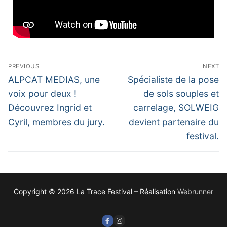
PREVIOUS
NEXT
ALPCAT MEDIAS, une
Spécialiste de la pose
voix pour deux !
de sols souples et
Découvrez Ingrid et
carrelage, SOLWEIG
Cyril, membres du jury.
devient partenaire du
festival.
Copyright © 2026 La Trace Festival – Réalisation
Webrunner