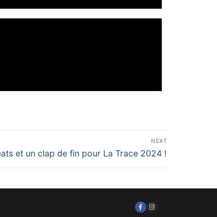
NEXT
éats et un clap de fin pour La Trace 2024 !